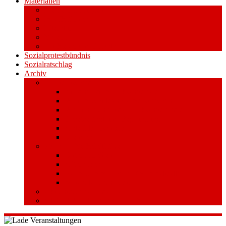
Materialien
Pressemitteilungen
Publikationen
Literatur
Videos
Aufkleber und Plakate
Sozialprotestbündnis
Sozialratschlag
Archiv
Volksentscheid
Kurzinfo zum Volksentscheid
Warum Schuldenbremse streichen?
Wie funktioniert der Volksentscheid?
Gesetzestext und Begründung
Material/Downloads
Spenden
Stufe 1 – Volksinitiative
Unterschreiben
Mitmachen
Beim Sammeln helfen/ Sammelstellen
Material/Downloads
Aktionswoche an der UHH
STADTWEITE KONFERENZ