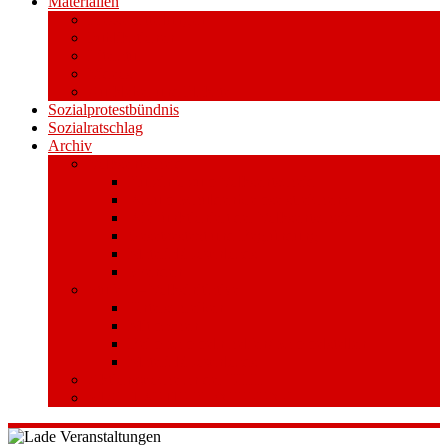
Materialien
Pressemitteilungen
Publikationen
Literatur
Videos
Aufkleber und Plakate
Sozialprotestbündnis
Sozialratschlag
Archiv
Volksentscheid
Kurzinfo zum Volksentscheid
Warum Schuldenbremse streichen?
Wie funktioniert der Volksentscheid?
Gesetzestext und Begründung
Material/Downloads
Spenden
Stufe 1 – Volksinitiative
Unterschreiben
Mitmachen
Beim Sammeln helfen/ Sammelstellen
Material/Downloads
Aktionswoche an der UHH
STADTWEITE KONFERENZ