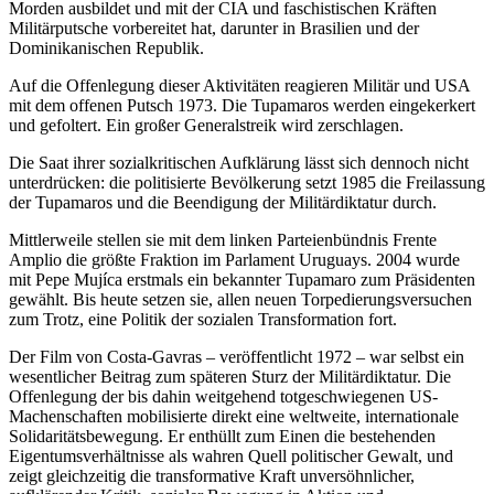
Morden ausbildet und mit der CIA und faschistischen Kräften
Militärputsche vorbereitet hat, darunter in Brasilien und der
Dominikanischen Republik.
Auf die Offenlegung dieser Aktivitäten reagieren Militär und USA
mit dem offenen Putsch 1973. Die Tupamaros werden eingekerkert
und gefoltert. Ein großer Generalstreik wird zerschlagen.
Die Saat ihrer sozialkritischen Aufklärung lässt sich dennoch nicht
unterdrücken: die politisierte Bevölkerung setzt 1985 die Freilassung
der Tupamaros und die Beendigung der Militärdiktatur durch.
Mittlerweile stellen sie mit dem linken Parteienbündnis Frente
Amplio die größte Fraktion im Parlament Uruguays. 2004 wurde
mit Pepe Mujíca erstmals ein bekannter Tupamaro zum Präsidenten
gewählt. Bis heute setzen sie, allen neuen Torpedierungsversuchen
zum Trotz, eine Politik der sozialen Transformation fort.
Der Film von Costa-Gavras – veröffentlicht 1972 – war selbst ein
wesentlicher Beitrag zum späteren Sturz der Militärdiktatur. Die
Offenlegung der bis dahin weitgehend totgeschwiegenen US-
Machenschaften mobilisierte direkt eine weltweite, internationale
Solidaritätsbewegung. Er enthüllt zum Einen die bestehenden
Eigentumsverhältnisse als wahren Quell politischer Gewalt, und
zeigt gleichzeitig die transformative Kraft unversöhnlicher,