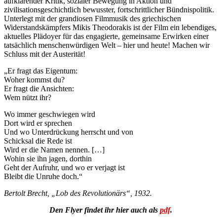
aufklärender Kritik, sozialer Bewegung in Aktion und
zivilisationsgeschichtlich bewusster, fortschrittlicher Bündnispolitik.
Unterlegt mit der grandiosen Filmmusik des griechischen
Widerstandskämpfers Mikis Theodorakis ist der Film ein lebendiges,
aktuelles Plädoyer für das engagierte, gemeinsame Erwirken einer
tatsächlich menschenwürdigen Welt – hier und heute! Machen wir
Schluss mit der Austerität!
„Er fragt das Eigentum:
Woher kommst du?
Er fragt die Ansichten:
Wem nützt ihr?
Wo immer geschwiegen wird
Dort wird er sprechen
Und wo Unterdrückung herrscht und von
Schicksal die Rede ist
Wird er die Namen nennen. […]
Wohin sie ihn jagen, dorthin
Geht der Aufruhr, und wo er verjagt ist
Bleibt die Unruhe doch.“
Bertolt Brecht, „Lob des Revolutionärs“, 1932.
Den Flyer findet ihr hier auch als
pdf
.