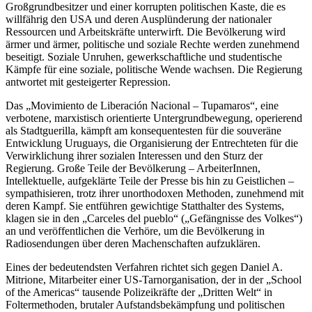
Großgrundbesitzer und einer korrupten politischen Kaste, die es
willfährig den USA und deren Ausplünderung der nationaler
Ressourcen und Arbeitskräfte unterwirft. Die Bevölkerung wird
ärmer und ärmer, politische und soziale Rechte werden zunehmend
beseitigt. Soziale Unruhen, gewerkschaftliche und studentische
Kämpfe für eine soziale, politische Wende wachsen. Die Regierung
antwortet mit gesteigerter Repression.
Das „Movimiento de Liberación Nacional – Tupamaros“, eine
verbotene, marxistisch orientierte Untergrundbewegung, operierend
als Stadtguerilla, kämpft am konsequentesten für die souveräne
Entwicklung Uruguays, die Organisierung der Entrechteten für die
Verwirklichung ihrer sozialen Interessen und den Sturz der
Regierung. Große Teile der Bevölkerung – ArbeiterInnen,
Intellektuelle, aufgeklärte Teile der Presse bis hin zu Geistlichen –
sympathisieren, trotz ihrer unorthodoxen Methoden, zunehmend mit
deren Kampf. Sie entführen gewichtige Statthalter des Systems,
klagen sie in den „Carceles del pueblo“ („Gefängnisse des Volkes“)
an und veröffentlichen die Verhöre, um die Bevölkerung in
Radiosendungen über deren Machenschaften aufzuklären.
Eines der bedeutendsten Verfahren richtet sich gegen Daniel A.
Mitrione, Mitarbeiter einer US-Tarnorganisation, der in der „School
of the Americas“ tausende Polizeikräfte der „Dritten Welt“ in
Foltermethoden, brutaler Aufstandsbekämpfung und politischen