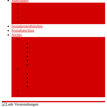
Materialien
Pressemitteilungen
Publikationen
Literatur
Videos
Aufkleber und Plakate
Sozialprotestbündnis
Sozialratschlag
Archiv
Volksentscheid
Kurzinfo zum Volksentscheid
Warum Schuldenbremse streichen?
Wie funktioniert der Volksentscheid?
Gesetzestext und Begründung
Material/Downloads
Spenden
Stufe 1 – Volksinitiative
Unterschreiben
Mitmachen
Beim Sammeln helfen/ Sammelstellen
Material/Downloads
Aktionswoche an der UHH
STADTWEITE KONFERENZ