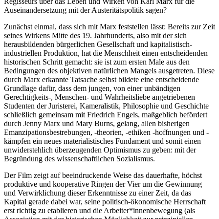
Regisseurs über das Leben und Wirken von Karl Marx für die
Auseinandersetzung mit der Austeritätspolitik sagen?
Zunächst einmal, dass sich mit Marx feststellen lässt: Bereits zur Zeit
seines Wirkens Mitte des 19. Jahrhunderts, also mit der sich
herausbildenden bürgerlichen Gesellschaft und kapitalistisch-
industriellen Produktion, hat die Menschheit einen entscheidenden
historischen Schritt gemacht: sie ist zum ersten Male aus den
Bedingungen des objektiven natürlichen Mangels ausgetreten. Diese
durch Marx erkannte Tatsache selbst bildete eine entscheidende
Grundlage dafür, dass dem jungen, von einer unbändigen
Gerechtigkeits-, Menschen- und Wahrheitsliebe angetriebenen
Studenten der Juristerei, Kameralistik, Philosophie und Geschichte
schließlich gemeinsam mit Friedrich Engels, maßgeblich befördert
durch Jenny Marx und Mary Burns, gelang, allen bisherigen
Emanzipationsbestrebungen, -theorien, -ethiken -hoffnungen und -
kämpfen ein neues materialistisches Fundament und somit einen
unwiderstehlich überzeugenden Optimismus zu geben: mit der
Begründung des wissenschaftlichen Sozialismus.
Der Film zeigt auf beeindruckende Weise das dauerhafte, höchst
produktive und kooperative Ringen der Vier um die Gewinnung
und Verwirklichung dieser Erkenntnisse zu einer Zeit, da das
Kapital gerade dabei war, seine politisch-ökonomische Herrschaft
erst richtig zu etablieren und die Arbeiter*innenbewegung (als