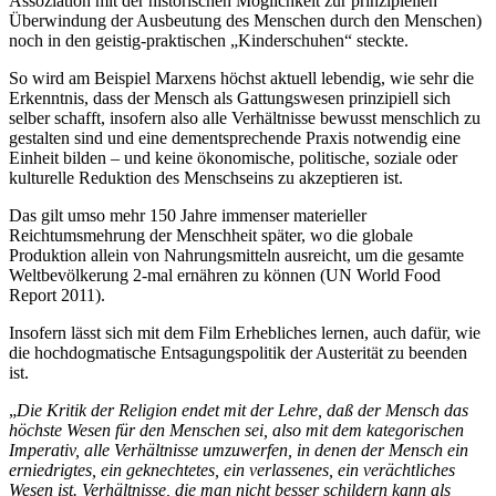
Assoziation mit der historischen Möglichkeit zur prinzipiellen
Überwindung der Ausbeutung des Menschen durch den Menschen)
noch in den geistig-praktischen „Kinderschuhen“ steckte.
So wird am Beispiel Marxens höchst aktuell lebendig, wie sehr die
Erkenntnis, dass der Mensch als Gattungswesen prinzipiell sich
selber schafft, insofern also alle Verhältnisse bewusst menschlich zu
gestalten sind und eine dementsprechende Praxis notwendig eine
Einheit bilden – und keine ökonomische, politische, soziale oder
kulturelle Reduktion des Menschseins zu akzeptieren ist.
Das gilt umso mehr 150 Jahre immenser materieller
Reichtumsmehrung der Menschheit später, wo die globale
Produktion allein von Nahrungsmitteln ausreicht, um die gesamte
Weltbevölkerung 2-mal ernähren zu können (UN World Food
Report 2011).
Insofern lässt sich mit dem Film Erhebliches lernen, auch dafür, wie
die hochdogmatische Entsagungspolitik der Austerität zu beenden
ist.
„
Die Kritik der Religion endet mit der Lehre, daß der Mensch das
höchste Wesen für den Menschen sei, also mit dem kategorischen
Imperativ, alle Verhältnisse umzuwerfen, in denen der Mensch ein
erniedrigtes, ein geknechtetes, ein verlassenes, ein verächtliches
Wesen ist. Verhältnisse, die man nicht besser schildern kann als