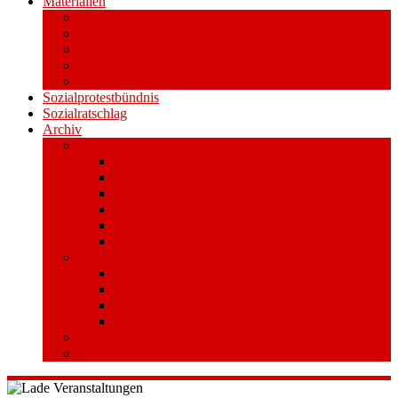
Materialien
Pressemitteilungen
Publikationen
Literatur
Videos
Aufkleber und Plakate
Sozialprotestbündnis
Sozialratschlag
Archiv
Volksentscheid
Kurzinfo zum Volksentscheid
Warum Schuldenbremse streichen?
Wie funktioniert der Volksentscheid?
Gesetzestext und Begründung
Material/Downloads
Spenden
Stufe 1 – Volksinitiative
Unterschreiben
Mitmachen
Beim Sammeln helfen/ Sammelstellen
Material/Downloads
Aktionswoche an der UHH
STADTWEITE KONFERENZ