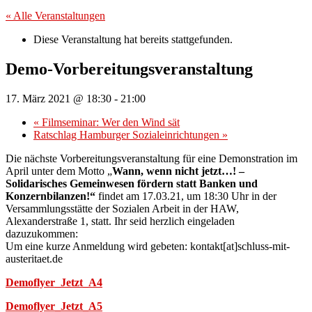
« Alle Veranstaltungen
Diese Veranstaltung hat bereits stattgefunden.
Demo-Vorbereitungsveranstaltung
17. März 2021 @ 18:30
-
21:00
«
Filmseminar: Wer den Wind sät
Ratschlag Hamburger Sozialeinrichtungen
»
Die nächste Vorbereitungsveranstaltung für eine Demonstration im
April unter dem Motto „
Wann, wenn nicht jetzt…! –
Solidarisches Gemeinwesen fördern statt Banken und
Konzernbilanzen!“
findet am 17.03.21, um 18:30 Uhr in der
Versammlungsstätte der Sozialen Arbeit in der HAW,
Alexanderstraße 1, statt. Ihr seid herzlich eingeladen
dazuzukommen:
Um eine kurze Anmeldung wird gebeten: kontakt[at]schluss-mit-
austeritaet.de
Demoflyer_Jetzt_A4
Demoflyer_Jetzt_A5