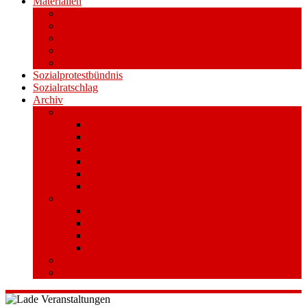
Materialien
Pressemitteilungen
Publikationen
Literatur
Videos
Aufkleber und Plakate
Sozialprotestbündnis
Sozialratschlag
Archiv
Volksentscheid
Kurzinfo zum Volksentscheid
Warum Schuldenbremse streichen?
Wie funktioniert der Volksentscheid?
Gesetzestext und Begründung
Material/Downloads
Spenden
Stufe 1 – Volksinitiative
Unterschreiben
Mitmachen
Beim Sammeln helfen/ Sammelstellen
Material/Downloads
Aktionswoche an der UHH
STADTWEITE KONFERENZ