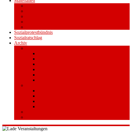
Materialien
Pressemitteilungen
Publikationen
Literatur
Videos
Aufkleber und Plakate
Sozialprotestbündnis
Sozialratschlag
Archiv
Volksentscheid
Kurzinfo zum Volksentscheid
Warum Schuldenbremse streichen?
Wie funktioniert der Volksentscheid?
Gesetzestext und Begründung
Material/Downloads
Spenden
Stufe 1 – Volksinitiative
Unterschreiben
Mitmachen
Beim Sammeln helfen/ Sammelstellen
Material/Downloads
Aktionswoche an der UHH
STADTWEITE KONFERENZ