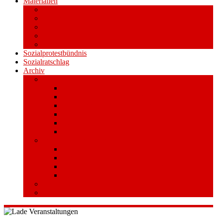
Materialien
Pressemitteilungen
Publikationen
Literatur
Videos
Aufkleber und Plakate
Sozialprotestbündnis
Sozialratschlag
Archiv
Volksentscheid
Kurzinfo zum Volksentscheid
Warum Schuldenbremse streichen?
Wie funktioniert der Volksentscheid?
Gesetzestext und Begründung
Material/Downloads
Spenden
Stufe 1 – Volksinitiative
Unterschreiben
Mitmachen
Beim Sammeln helfen/ Sammelstellen
Material/Downloads
Aktionswoche an der UHH
STADTWEITE KONFERENZ