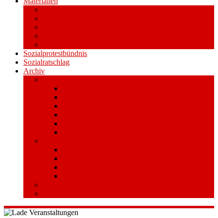
Materialien
Pressemitteilungen
Publikationen
Literatur
Videos
Aufkleber und Plakate
Sozialprotestbündnis
Sozialratschlag
Archiv
Volksentscheid
Kurzinfo zum Volksentscheid
Warum Schuldenbremse streichen?
Wie funktioniert der Volksentscheid?
Gesetzestext und Begründung
Material/Downloads
Spenden
Stufe 1 – Volksinitiative
Unterschreiben
Mitmachen
Beim Sammeln helfen/ Sammelstellen
Material/Downloads
Aktionswoche an der UHH
STADTWEITE KONFERENZ