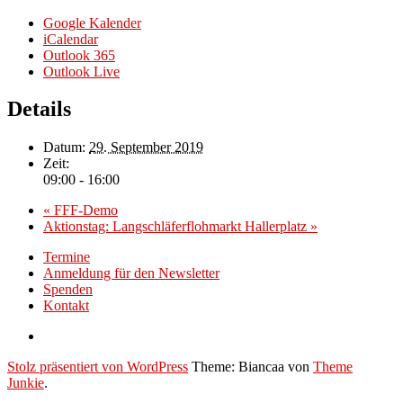
Google Kalender
iCalendar
Outlook 365
Outlook Live
Details
Datum:
29. September 2019
Zeit:
09:00 - 16:00
«
FFF-Demo
Aktionstag: Langschläferflohmarkt Hallerplatz
»
Termine
Anmeldung für den Newsletter
Spenden
Kontakt
Stolz präsentiert von WordPress
Theme: Biancaa von
Theme
Junkie
.