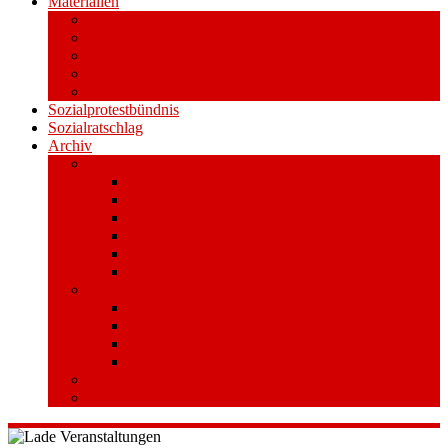
Materialien
Pressemitteilungen
Publikationen
Literatur
Videos
Aufkleber und Plakate
Sozialprotestbündnis
Sozialratschlag
Archiv
Volksentscheid
Kurzinfo zum Volksentscheid
Warum Schuldenbremse streichen?
Wie funktioniert der Volksentscheid?
Gesetzestext und Begründung
Material/Downloads
Spenden
Stufe 1 – Volksinitiative
Unterschreiben
Mitmachen
Beim Sammeln helfen/ Sammelstellen
Material/Downloads
Aktionswoche an der UHH
STADTWEITE KONFERENZ