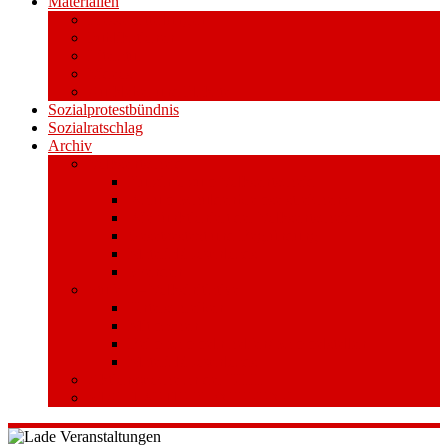
Materialien
Pressemitteilungen
Publikationen
Literatur
Videos
Aufkleber und Plakate
Sozialprotestbündnis
Sozialratschlag
Archiv
Volksentscheid
Kurzinfo zum Volksentscheid
Warum Schuldenbremse streichen?
Wie funktioniert der Volksentscheid?
Gesetzestext und Begründung
Material/Downloads
Spenden
Stufe 1 – Volksinitiative
Unterschreiben
Mitmachen
Beim Sammeln helfen/ Sammelstellen
Material/Downloads
Aktionswoche an der UHH
STADTWEITE KONFERENZ