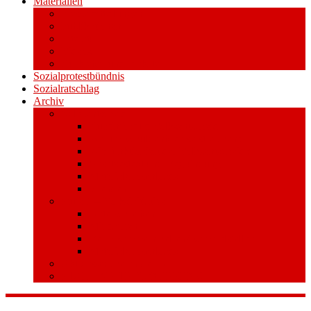
Materialien
Pressemitteilungen
Publikationen
Literatur
Videos
Aufkleber und Plakate
Sozialprotestbündnis
Sozialratschlag
Archiv
Volksentscheid
Kurzinfo zum Volksentscheid
Warum Schuldenbremse streichen?
Wie funktioniert der Volksentscheid?
Gesetzestext und Begründung
Material/Downloads
Spenden
Stufe 1 – Volksinitiative
Unterschreiben
Mitmachen
Beim Sammeln helfen/ Sammelstellen
Material/Downloads
Aktionswoche an der UHH
STADTWEITE KONFERENZ