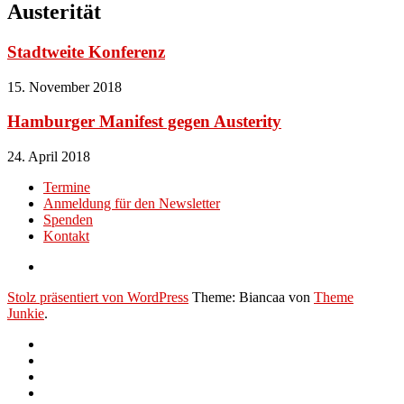
Austerität
Stadtweite Konferenz
15. November 2018
Hamburger Manifest gegen Austerity
24. April 2018
Termine
Anmeldung für den Newsletter
Spenden
Kontakt
Stolz präsentiert von WordPress
Theme: Biancaa von
Theme
Junkie
.
Termine
Anmeldung
für
Spenden
den
Kontakt