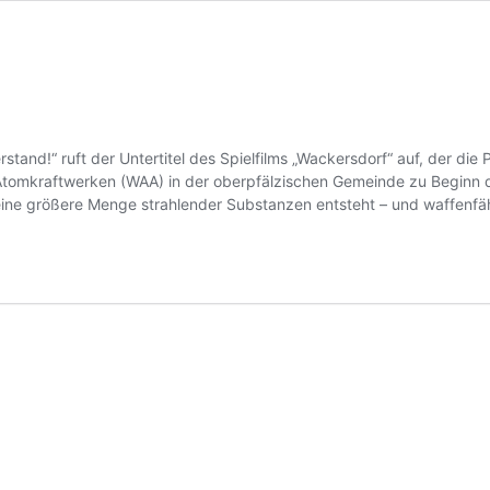
rstand!“ ruft der Untertitel des Spielfilms „Wackersdorf“ auf, der d
 Atomkraftwerken (WAA) in der oberpfälzischen Gemeinde zu Beginn 
h eine größere Menge strahlender Substanzen entsteht – und waffenfä