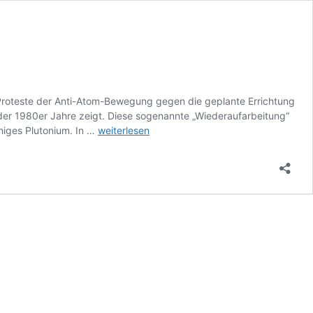
ie Proteste der Anti-Atom-Bewegung gegen die geplante Errichtung
der 1980er Jahre zeigt. Diese sogenannte „Wiederaufarbeitung“
Filmseminar:
higes Plutonium. In …
weiterlesen
Wackersdorf