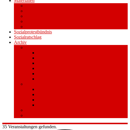
Materialien
Pressemitteilungen
Publikationen
Literatur
Videos
Aufkleber und Plakate
Sozialprotestbündnis
Sozialratschlag
Archiv
Volksentscheid
Kurzinfo zum Volksentscheid
Warum Schuldenbremse streichen?
Wie funktioniert der Volksentscheid?
Gesetzestext und Begründung
Material/Downloads
Spenden
Stufe 1 – Volksinitiative
Unterschreiben
Mitmachen
Beim Sammeln helfen/ Sammelstellen
Material/Downloads
Aktionswoche an der UHH
STADTWEITE KONFERENZ
35 Veranstaltungen gefunden.