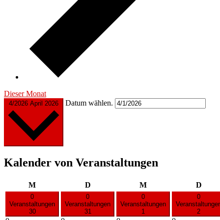
Dieser Monat
Datum wählen.
4/2026
April 2026
Kalender von Veranstaltungen
Montag
Dienstag
Mittwoch
Donn
M
D
M
D
0
0
0
0
Veranstaltungen
Veranstaltungen
Veranstaltungen
Veranstaltunge
30
31
1
2